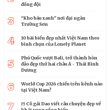
đồng đội
3
“Kho báu xanh” nơi đại ngàn
Trường Sơn
4
10 bãi biển đẹp nhất Việt Nam theo
bình chọn của Lonely Planet
Phú Quốc vượt Bali, trở thành hòn
5
đảo đẹp thứ hai châu Á - Thái Bình
Dương
6
World Cup 2026 chiếu trên kênh nào
tại Việt Nam?
7
Cô gái Dao viết câu chuyện đẹp về
khát vọng cống hiến