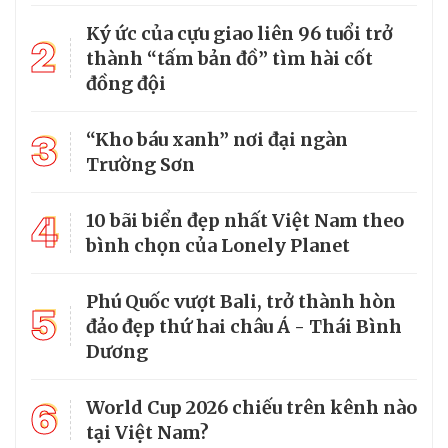
Ký ức của cựu giao liên 96 tuổi trở
2
thành “tấm bản đồ” tìm hài cốt
đồng đội
3
“Kho báu xanh” nơi đại ngàn
Trường Sơn
4
10 bãi biển đẹp nhất Việt Nam theo
bình chọn của Lonely Planet
Phú Quốc vượt Bali, trở thành hòn
5
đảo đẹp thứ hai châu Á - Thái Bình
Dương
6
World Cup 2026 chiếu trên kênh nào
tại Việt Nam?