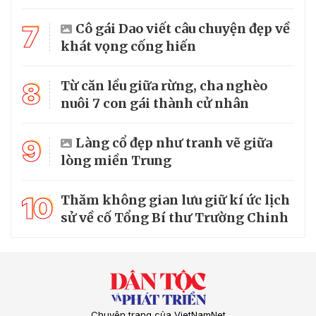
7
Cô gái Dao viết câu chuyện đẹp về
khát vọng cống hiến
8
Từ căn lều giữa rừng, cha nghèo
nuôi 7 con gái thành cử nhân
9
Làng cổ đẹp như tranh vẽ giữa
lòng miền Trung
10
Thăm không gian lưu giữ kí ức lịch
sử về cố Tổng Bí thư Trường Chinh
Chuyên trang của VietNamNet