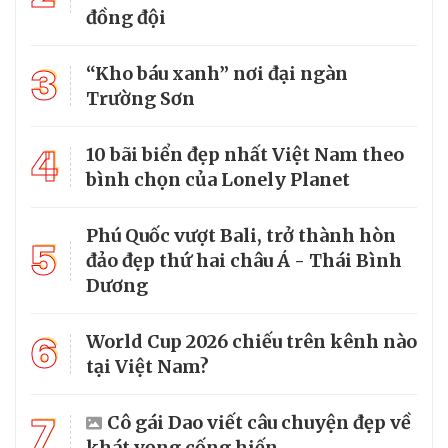
đồng đội
3
“Kho báu xanh” nơi đại ngàn
Trường Sơn
4
10 bãi biển đẹp nhất Việt Nam theo
bình chọn của Lonely Planet
Phú Quốc vượt Bali, trở thành hòn
5
đảo đẹp thứ hai châu Á - Thái Bình
Dương
6
World Cup 2026 chiếu trên kênh nào
tại Việt Nam?
7
Cô gái Dao viết câu chuyện đẹp về
khát vọng cống hiến