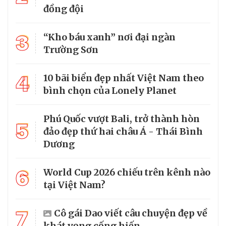
đồng đội
3
“Kho báu xanh” nơi đại ngàn
Trường Sơn
4
10 bãi biển đẹp nhất Việt Nam theo
bình chọn của Lonely Planet
Phú Quốc vượt Bali, trở thành hòn
5
đảo đẹp thứ hai châu Á - Thái Bình
Dương
6
World Cup 2026 chiếu trên kênh nào
tại Việt Nam?
7
Cô gái Dao viết câu chuyện đẹp về
khát vọng cống hiến