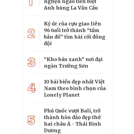
1
nghẹn ngào tiễn biệt
Anh hùng La Văn Cầu
Ký ức của cựu giao liên
2
96 tuổi trở thành “tấm
bản đồ” tìm hài cốt đồng
đội
3
“Kho báu xanh” nơi đại
ngàn Trường Sơn
10 bãi biển đẹp nhất Việt
4
Nam theo bình chọn của
Lonely Planet
Phú Quốc vượt Bali, trở
5
thành hòn đảo đẹp thứ
hai châu Á - Thái Bình
Dương