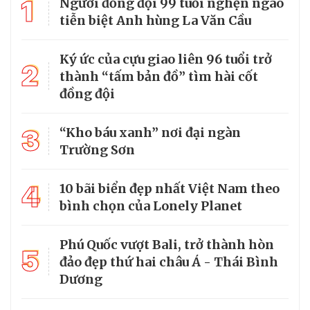
1
Người đồng đội 99 tuổi nghẹn ngào
tiễn biệt Anh hùng La Văn Cầu
Ký ức của cựu giao liên 96 tuổi trở
2
thành “tấm bản đồ” tìm hài cốt
đồng đội
3
“Kho báu xanh” nơi đại ngàn
Trường Sơn
4
10 bãi biển đẹp nhất Việt Nam theo
bình chọn của Lonely Planet
Phú Quốc vượt Bali, trở thành hòn
5
đảo đẹp thứ hai châu Á - Thái Bình
Dương