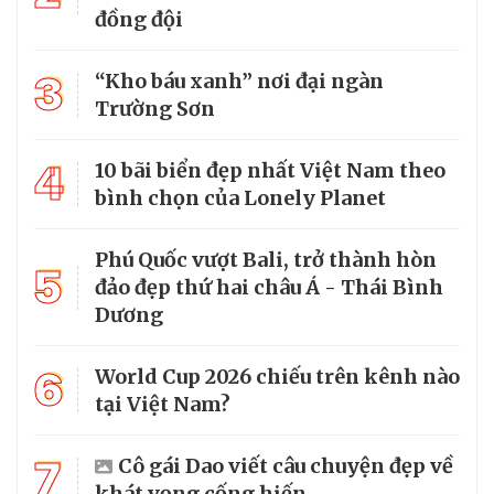
đồng đội
3
“Kho báu xanh” nơi đại ngàn
Trường Sơn
4
10 bãi biển đẹp nhất Việt Nam theo
bình chọn của Lonely Planet
Phú Quốc vượt Bali, trở thành hòn
5
đảo đẹp thứ hai châu Á - Thái Bình
Dương
6
World Cup 2026 chiếu trên kênh nào
tại Việt Nam?
7
Cô gái Dao viết câu chuyện đẹp về
khát vọng cống hiến