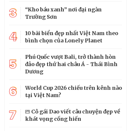
3
“Kho báu xanh” nơi đại ngàn
Trường Sơn
4
10 bãi biển đẹp nhất Việt Nam theo
bình chọn của Lonely Planet
Phú Quốc vượt Bali, trở thành hòn
5
đảo đẹp thứ hai châu Á - Thái Bình
Dương
6
World Cup 2026 chiếu trên kênh nào
tại Việt Nam?
7
Cô gái Dao viết câu chuyện đẹp về
khát vọng cống hiến