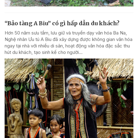
“Bảo tàng A Biu” có gì hấp dẫn du khách?
Hơn 50 năm sưu tầm, lưu giữ và truyền dạy văn hóa Ba Na,
Nghệ nhân Ưu tú A Biu đã xây dựng được không gian văn hóa
ngay tại nhà với nhiều di sản, hoạt động văn hóa đặc sắc thu
hút du khách, tạo sinh kế cho người...