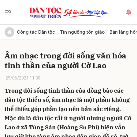
Gửi bình luận
Công tác Dân tộc
Tín ngưỡng tôn giáo
Bản làng hô
Âm nhạc trong đời sống văn hóa
tinh thần của người Cờ Lao
29/06/2021 11:30
Trong đời sống tinh thần của đồng bào các
Hủy
Gửi
dân tộc thiểu số, âm nhạc là một phần không
thể thiếu góp phần tạo nên bản sắc riêng.
Mặc dù là dân tộc rất ít người nhưng người Cờ
Lao ở xã Túng Sán (Hoàng Su Phì) hiện vẫn
lưu giữ kho tàng âm nhạc dân gian đồ sộ, trở