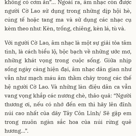
không có cơm ăn”... Ngoài ra, âm nhạc còn được
người Cờ Lao sử dụng trong những dịp hội hè,
cúng tế hoặc tang ma và sử dụng các nhạc cụ
kèm theo như: Kèn, trống, chiêng, kèn lá, tù và.
Với người Cờ Lao, âm nhạc là một sự giải tỏa tâm
tình, là cách biểu lộ, bộc bạch về những ước mơ,
những khát vọng trong cuộc sống. Giữa nhịp
sống ngày càng hiện đại, âm nhạc dân gian như
vẫn như mạch máu âm thầm chảy trong các thế
hệ người Cờ Lao. Và những làn điệu dân ca vẫn
vang vọng khắp các nương chè, thảo quả: “Người
thương ơi, nếu có nhớ đến em thì hãy lên đỉnh
núi cao nhất của dãy Tây Côn Lĩnh/ Sẽ gặp em
trong muôn ngàn sắc hoa của núi rừng quê
hương…”.