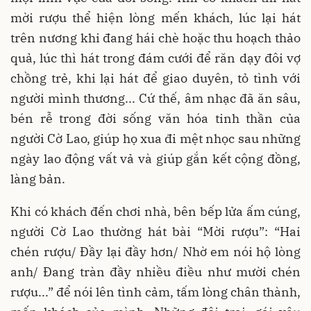
mời rượu thể hiện lòng mến khách, lúc lại hát
trên nương khi đang hái chè hoặc thu hoạch thảo
quả, lúc thì hát trong đám cưới để răn dạy đôi vợ
chồng trẻ, khi lại hát để giao duyên, tỏ tình với
người mình thương... Cứ thế, âm nhạc đã ăn sâu,
bén rễ trong đời sống văn hóa tinh thần của
người Cờ Lao, giúp họ xua đi mệt nhọc sau những
ngày lao động vất vả và giúp gắn kết cộng đồng,
làng bản.
Khi có khách đến chơi nhà, bên bếp lửa ấm cúng,
người Cờ Lao thường hát bài “Mời rượu”: “Hai
chén rượu/ Đầy lại đầy hơn/ Nhờ em nói hộ lòng
anh/ Đang tràn đầy nhiều điều như mười chén
rượu...” để nói lên tình cảm, tấm lòng chân thành,