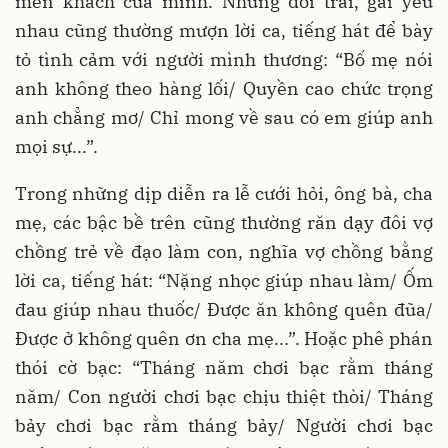
mến khách của mình. Những đôi trai, gái yêu
nhau cũng thường mượn lời ca, tiếng hát để bày
tỏ tình cảm với người mình thương: “Bố mẹ nói
anh không theo hàng lối/ Quyền cao chức trọng
anh chẳng mơ/ Chỉ mong về sau có em giúp anh
mọi sự...”.
Trong những dịp diễn ra lễ cưới hỏi, ông bà, cha
mẹ, các bậc bề trên cũng thường răn dạy đôi vợ
chồng trẻ về đạo làm con, nghĩa vợ chồng bằng
lời ca, tiếng hát: “Nặng nhọc giúp nhau làm/ Ốm
đau giúp nhau thuốc/ Được ăn không quên đũa/
Được ở không quên ơn cha mẹ...”. Hoặc phê phán
thói cờ bạc: “Tháng năm chơi bạc rằm tháng
năm/ Con người chơi bạc chịu thiệt thòi/ Tháng
bảy chơi bạc rằm tháng bảy/ Người chơi bạc