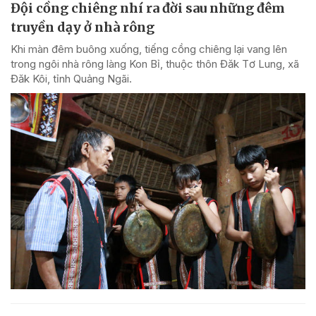
Đội cồng chiêng nhí ra đời sau những đêm
truyền dạy ở nhà rông
Khi màn đêm buông xuống, tiếng cồng chiêng lại vang lên
trong ngôi nhà rông làng Kon Bỉ, thuộc thôn Đăk Tơ Lung, xã
Đăk Kôi, tỉnh Quảng Ngãi.