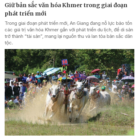
Giữ bản sắc văn hóa Khmer trong giai đoạn
phát triển mới
Trong giai đoạn phát triển mới, An Giang đang nỗ lực bảo tồn
các giá trị văn hóa Khmer gắn với phát triển du lịch, để di sản
trở thành “tài sản”, mang lại nguồn thu và lan tỏa bản sắc dân
tộc.