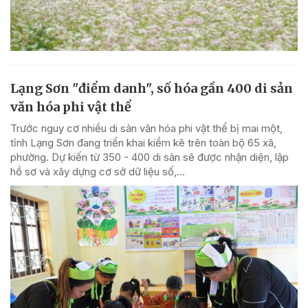
Lạng Sơn "điểm danh", số hóa gần 400 di sản
văn hóa phi vật thể
Trước nguy cơ nhiều di sản văn hóa phi vật thể bị mai một,
tỉnh Lạng Sơn đang triển khai kiểm kê trên toàn bộ 65 xã,
phường. Dự kiến từ 350 - 400 di sản sẽ được nhận diện, lập
hồ sơ và xây dựng cơ sở dữ liệu số,...