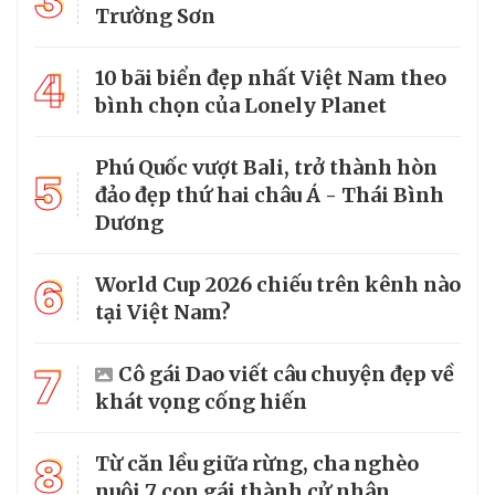
3
Trường Sơn
4
10 bãi biển đẹp nhất Việt Nam theo
bình chọn của Lonely Planet
Phú Quốc vượt Bali, trở thành hòn
5
đảo đẹp thứ hai châu Á - Thái Bình
Dương
6
World Cup 2026 chiếu trên kênh nào
tại Việt Nam?
7
Cô gái Dao viết câu chuyện đẹp về
khát vọng cống hiến
8
Từ căn lều giữa rừng, cha nghèo
nuôi 7 con gái thành cử nhân