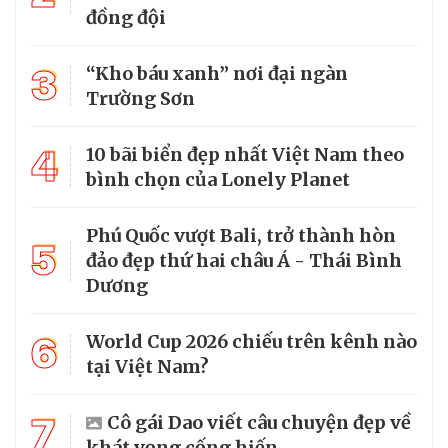
đồng đội
3
“Kho báu xanh” nơi đại ngàn
Trường Sơn
4
10 bãi biển đẹp nhất Việt Nam theo
bình chọn của Lonely Planet
Phú Quốc vượt Bali, trở thành hòn
5
đảo đẹp thứ hai châu Á - Thái Bình
Dương
6
World Cup 2026 chiếu trên kênh nào
tại Việt Nam?
7
Cô gái Dao viết câu chuyện đẹp về
khát vọng cống hiến