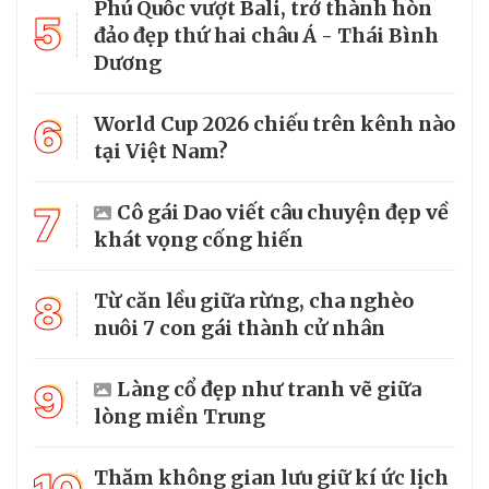
Phú Quốc vượt Bali, trở thành hòn
5
đảo đẹp thứ hai châu Á - Thái Bình
Dương
6
World Cup 2026 chiếu trên kênh nào
tại Việt Nam?
7
Cô gái Dao viết câu chuyện đẹp về
khát vọng cống hiến
8
Từ căn lều giữa rừng, cha nghèo
nuôi 7 con gái thành cử nhân
9
Làng cổ đẹp như tranh vẽ giữa
lòng miền Trung
Thăm không gian lưu giữ kí ức lịch