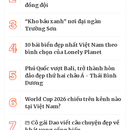
đồng đội
3
“Kho báu xanh” nơi đại ngàn
Trường Sơn
4
10 bãi biển đẹp nhất Việt Nam theo
bình chọn của Lonely Planet
Phú Quốc vượt Bali, trở thành hòn
5
đảo đẹp thứ hai châu Á - Thái Bình
Dương
6
World Cup 2026 chiếu trên kênh nào
tại Việt Nam?
7
Cô gái Dao viết câu chuyện đẹp về
khát vọng cống hiến