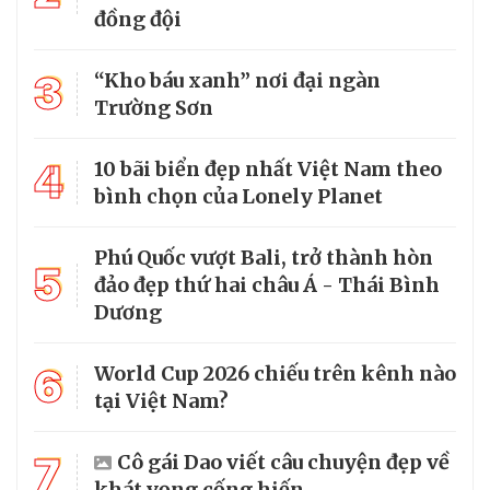
đồng đội
3
“Kho báu xanh” nơi đại ngàn
Trường Sơn
4
10 bãi biển đẹp nhất Việt Nam theo
bình chọn của Lonely Planet
Phú Quốc vượt Bali, trở thành hòn
5
đảo đẹp thứ hai châu Á - Thái Bình
Dương
6
World Cup 2026 chiếu trên kênh nào
tại Việt Nam?
7
Cô gái Dao viết câu chuyện đẹp về
khát vọng cống hiến