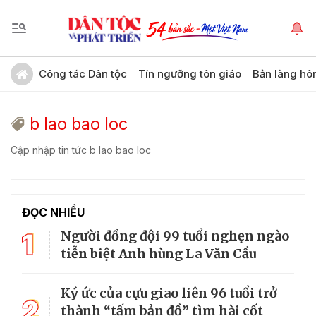
Công tác Dân tộc
Tín ngưỡng tôn giáo
Bản làng hô
b lao bao loc
Cập nhập tin tức b lao bao loc
ĐỌC NHIỀU
1
Người đồng đội 99 tuổi nghẹn ngào
tiễn biệt Anh hùng La Văn Cầu
Ký ức của cựu giao liên 96 tuổi trở
2
thành “tấm bản đồ” tìm hài cốt