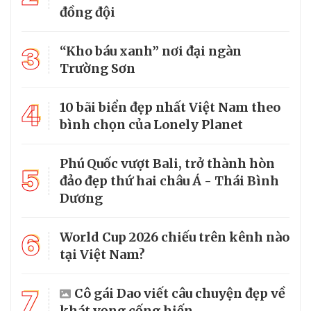
đồng đội
3
“Kho báu xanh” nơi đại ngàn
Trường Sơn
4
10 bãi biển đẹp nhất Việt Nam theo
bình chọn của Lonely Planet
Phú Quốc vượt Bali, trở thành hòn
5
đảo đẹp thứ hai châu Á - Thái Bình
Dương
6
World Cup 2026 chiếu trên kênh nào
tại Việt Nam?
7
Cô gái Dao viết câu chuyện đẹp về
khát vọng cống hiến