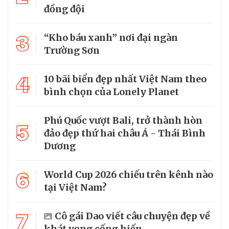
đồng đội
3
“Kho báu xanh” nơi đại ngàn
Trường Sơn
4
10 bãi biển đẹp nhất Việt Nam theo
bình chọn của Lonely Planet
Phú Quốc vượt Bali, trở thành hòn
5
đảo đẹp thứ hai châu Á - Thái Bình
Dương
6
World Cup 2026 chiếu trên kênh nào
tại Việt Nam?
7
Cô gái Dao viết câu chuyện đẹp về
khát vọng cống hiến