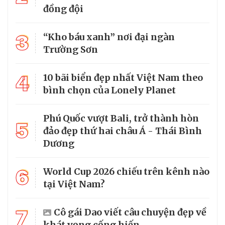
đồng đội
3
“Kho báu xanh” nơi đại ngàn
Trường Sơn
4
10 bãi biển đẹp nhất Việt Nam theo
bình chọn của Lonely Planet
Phú Quốc vượt Bali, trở thành hòn
5
đảo đẹp thứ hai châu Á - Thái Bình
Dương
6
World Cup 2026 chiếu trên kênh nào
tại Việt Nam?
7
Cô gái Dao viết câu chuyện đẹp về
khát vọng cống hiến