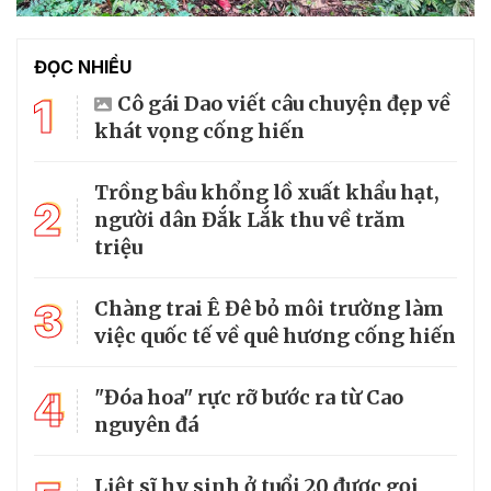
ĐỌC NHIỀU
1
Cô gái Dao viết câu chuyện đẹp về
khát vọng cống hiến
Trồng bầu khổng lồ xuất khẩu hạt,
2
người dân Đắk Lắk thu về trăm
triệu
3
Chàng trai Ê Đê bỏ môi trường làm
việc quốc tế về quê hương cống hiến
4
"Đóa hoa" rực rỡ bước ra từ Cao
nguyên đá
Liệt sĩ hy sinh ở tuổi 20 được gọi