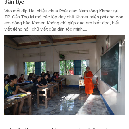
dân tộc
Vào mỗi dịp Hè, nhiều chùa Phật giáo Nam tông Khmer tại
TP. Cần Thơ lại mở các lớp dạy chữ Khmer miễn phí cho con
em đồng bào Khmer. Không chỉ giúp các em biết đọc, biết
viết tiếng nói, chữ viết của dân tộc mình,...