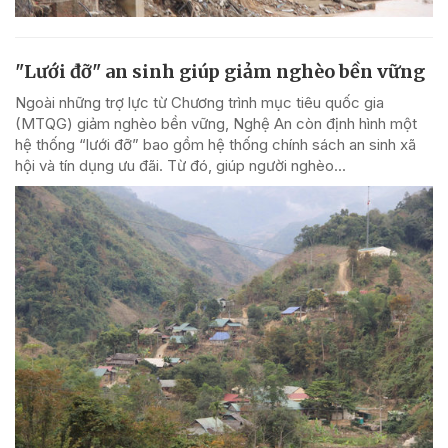
"Lưới đỡ" an sinh giúp giảm nghèo bền vững
Ngoài những trợ lực từ Chương trình mục tiêu quốc gia
(MTQG) giảm nghèo bền vững, Nghệ An còn định hình một
hệ thống “lưới đỡ” bao gồm hệ thống chính sách an sinh xã
hội và tín dụng ưu đãi. Từ đó, giúp người nghèo...