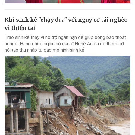
Khi sinh kế "chạy đua" với nguy cơ tái nghèo
vì thiên tai
Trao sinh kế thay vì hỗ trợ ngắn hạn để giúp đồng bào thoát
nghèo. Hàng chục nghìn hộ dân ở Nghệ An đã có thêm cơ
hội tạo thu nhập từ các mô hình sinh kế.