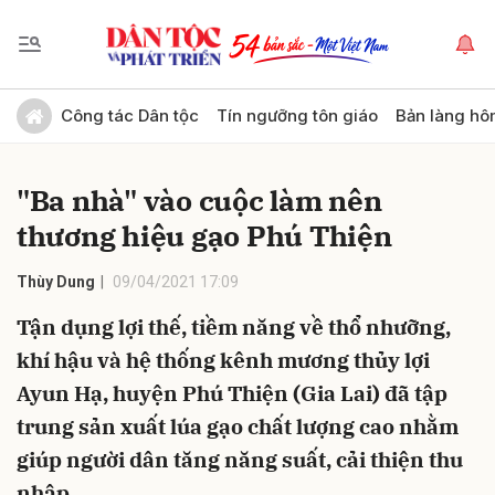
Gửi bình luận
Công tác Dân tộc
Tín ngưỡng tôn giáo
Bản làng hô
"Ba nhà" vào cuộc làm nên
thương hiệu gạo Phú Thiện
Thùy Dung
09/04/2021 17:09
Tận dụng lợi thế, tiềm năng về thổ nhưỡng,
Hủy
Gửi
khí hậu và hệ thống kênh mương thủy lợi
Ayun Hạ, huyện Phú Thiện (Gia Lai) đã tập
trung sản xuất lúa gạo chất lượng cao nhằm
giúp người dân tăng năng suất, cải thiện thu
nhập.