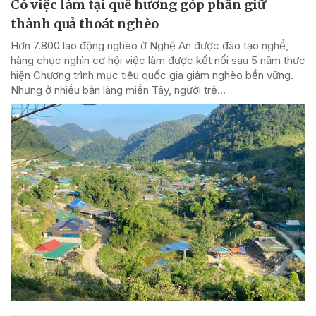
Có việc làm tại quê hương góp phần giữ
thành quả thoát nghèo
Hơn 7.800 lao động nghèo ở Nghệ An được đào tạo nghề,
hàng chục nghìn cơ hội việc làm được kết nối sau 5 năm thực
hiện Chương trình mục tiêu quốc gia giảm nghèo bền vững.
Nhưng ở nhiều bản làng miền Tây, người trẻ...