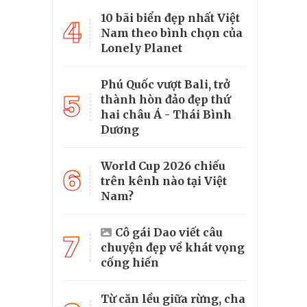
10 bãi biển đẹp nhất Việt
4
Nam theo bình chọn của
Lonely Planet
Phú Quốc vượt Bali, trở
5
thành hòn đảo đẹp thứ
hai châu Á - Thái Bình
Dương
World Cup 2026 chiếu
6
trên kênh nào tại Việt
Nam?
Cô gái Dao viết câu
7
chuyện đẹp về khát vọng
cống hiến
Từ căn lều giữa rừng, cha