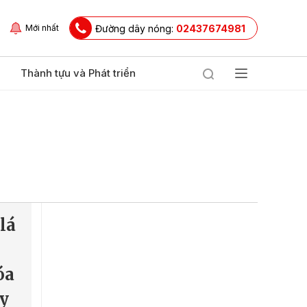
Đường dây nóng:
02437674981
Mới nhất
Thành tựu và Phát triển
lá
óa
ây