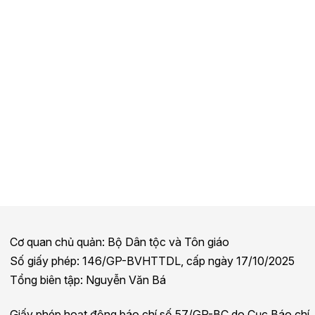
Cơ quan chủ quản: Bộ Dân tộc và Tôn giáo
Số giấy phép: 146/GP-BVHTTDL, cấp ngày 17/10/2025
Tổng biên tập: Nguyễn Văn Bá
Giấy phép hoạt động báo chí số 57/GP-BC do Cục Báo chí,