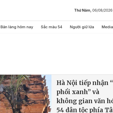
Thứ Năm,
06/08/2026
Bản làng hôm nay
Sắc màu 54
Người giữ lửa
Media
Hà Nội tiếp nhận “
phổi xanh” và
không gian văn h
54 dân tộc phía T