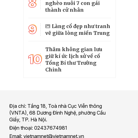
8
nghèo nuôi 7 con gái
thành cử nhân
9
Làng cổ đẹp như tranh
vẽ giữa lòng miền Trung
Thăm không gian lưu
10
giữ kí ức lịch sử về cố
Tổng Bí thư Trường
Chinh
Địa chỉ: Tầng 18, Toà nhà Cục Viễn thông
(VNTA), 68 Dương Đình Nghệ, phường Cầu
Giấy, TP. Hà Nội.
Điện thoại: 02437674981
Email: vietnamnet@vietnamnet.vn