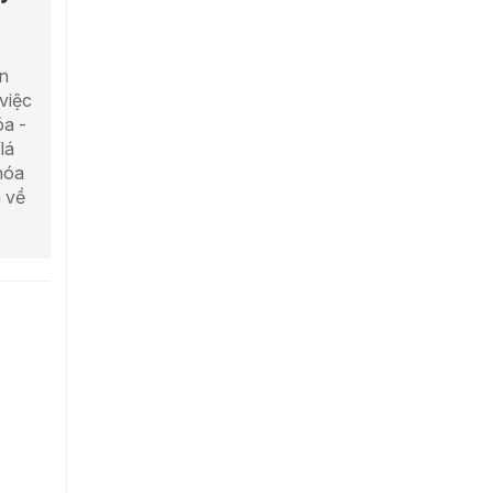
ận
việc
óa -
lá
hóa
 về