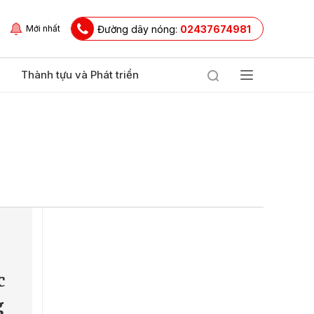
Đường dây nóng:
02437674981
Mới nhất
Thành tựu và Phát triển
c
g