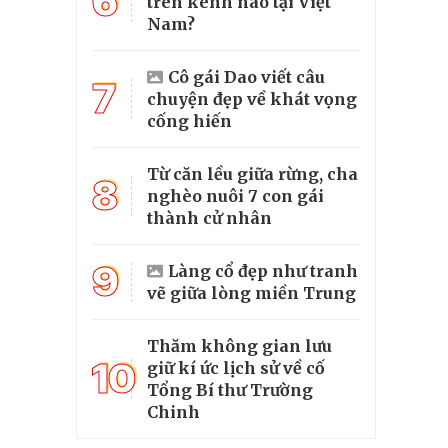
6
trên kênh nào tại Việt
Nam?
Cô gái Dao viết câu
7
chuyện đẹp về khát vọng
cống hiến
Từ căn lều giữa rừng, cha
8
nghèo nuôi 7 con gái
thành cử nhân
9
Làng cổ đẹp như tranh
vẽ giữa lòng miền Trung
Thăm không gian lưu
10
giữ kí ức lịch sử về cố
Tổng Bí thư Trường
Chinh