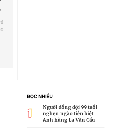
h
về
áo
ĐỌC NHIỀU
Người đồng đội 99 tuổi
1
nghẹn ngào tiễn biệt
Anh hùng La Văn Cầu