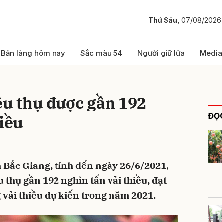
Thứ Sáu,
07/08/2026
bình luận
Bản làng hôm nay
Sắc màu 54
Người giữ lửa
Media
êu thụ được gần 192
ĐỌC
hiều
 Bắc Giang, tính đến ngày 26/6/2021,
Hủy
G
u thụ gần 192 nghìn tấn vải thiều, đạt
 vải thiều dự kiến trong năm 2021.