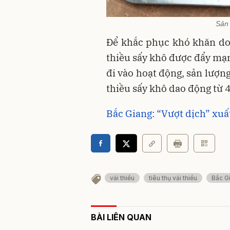
Sản 
Để khắc phục khó khăn do
thiều sấy khô được đẩy mạnh
đi vào hoạt động, sản lượng
thiều sấy khô dao động từ 
Bắc Giang: “Vượt dịch” xuấ
vải thiều
tiêu thụ vải thiều
Bắc G
BÀI LIÊN QUAN