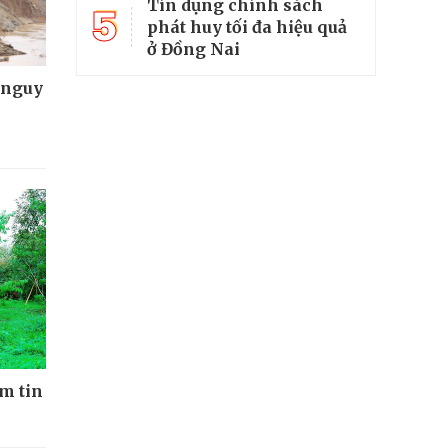
Tín dụng chính sách
5
phát huy tối đa hiệu quả
ở Đồng Nai
 nguy
ềm tin