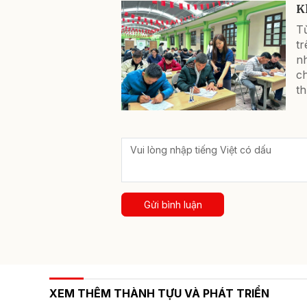
K
Từ
t
n
ch
th
Gửi bình luận
XEM THÊM THÀNH TỰU VÀ PHÁT TRIỂN