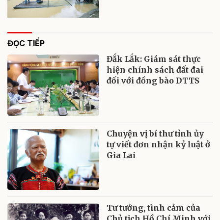
ĐỌC TIẾP
Đắk Lắk: Giám sát thực
hiện chính sách đất đai
đối với đồng bào DTTS
Chuyện vị bí thư tỉnh ủy
tự viết đơn nhận kỷ luật ở
Gia Lai
Tư tưởng, tình cảm của
Chủ tịch Hồ Chí Minh với