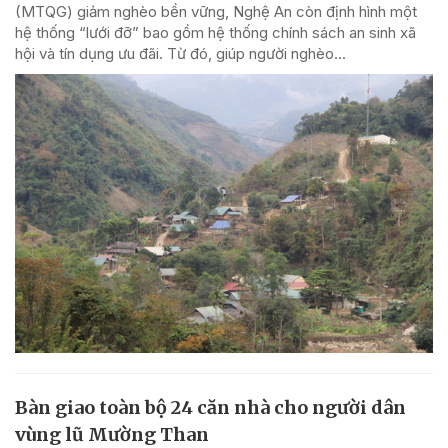
(MTQG) giảm nghèo bền vững, Nghệ An còn định hình một
hệ thống “lưới đỡ” bao gồm hệ thống chính sách an sinh xã
hội và tín dụng ưu đãi. Từ đó, giúp người nghèo...
Bàn giao toàn bộ 24 căn nhà cho người dân
vùng lũ Mường Than