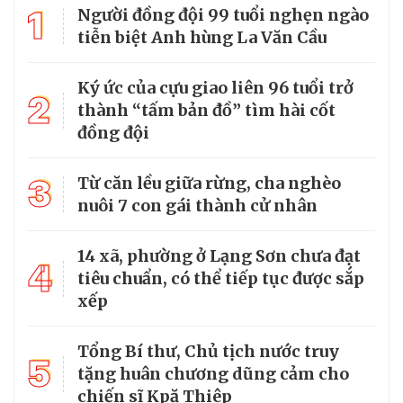
1
Người đồng đội 99 tuổi nghẹn ngào
tiễn biệt Anh hùng La Văn Cầu
Ký ức của cựu giao liên 96 tuổi trở
2
thành “tấm bản đồ” tìm hài cốt
đồng đội
3
Từ căn lều giữa rừng, cha nghèo
nuôi 7 con gái thành cử nhân
14 xã, phường ở Lạng Sơn chưa đạt
4
tiêu chuẩn, có thể tiếp tục được sắp
xếp
Tổng Bí thư, Chủ tịch nước truy
5
tặng huân chương dũng cảm cho
chiến sĩ Kpă Thiêp