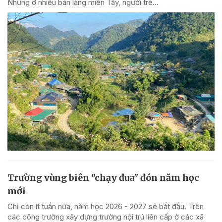
Nhưng ở nhiều bản làng miền Tây, người trẻ...
Trường vùng biên "chạy đua" đón năm học
mới
Chỉ còn ít tuần nữa, năm học 2026 - 2027 sẽ bắt đầu. Trên
các công trường xây dựng trường nội trú liên cấp ở các xã