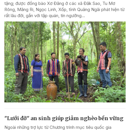
tặng; được đồng bào Xơ Đăng ở các xã Đăk Sao, Tu Mơ
Rông, Măng Ri, Ngọc Linh, Xốp, tỉnh Quảng Ngãi phát hiện từ
rất lâu đời, gắn với tập quán, tín ngưỡng...
"Lưới đỡ" an sinh giúp giảm nghèo bền vững
Ngoài những trợ lực từ Chương trình mục tiêu quốc gia