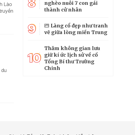
8
nghèo nuôi 7 con gái
nh Lào
thành cử nhân
 truyền
9
Làng cổ đẹp như tranh
vẽ giữa lòng miền Trung
Thăm không gian lưu
10
giữ kí ức lịch sử về cố
Tổng Bí thư Trường
Chinh
 du