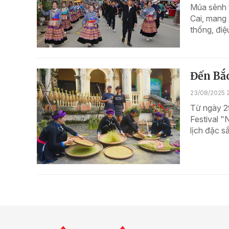
Múa sênh 
Cai, mang 
thống, điệ
Đến Bắ
23/08/2025 2
Từ ngày 29
Festival 
lịch đặc s