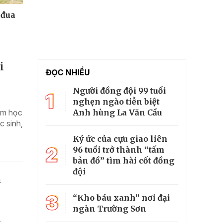
 đua
i
ĐỌC NHIỀU
Người đồng đội 99 tuổi
1
nghẹn ngào tiễn biệt
Anh hùng La Văn Cầu
em học
c sinh,
Ký ức của cựu giao liên
2
96 tuổi trở thành “tấm
bản đồ” tìm hài cốt đồng
đội
n
3
“Kho báu xanh” nơi đại
ngàn Trường Sơn