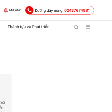
Đường dây nóng:
02437674981
Mới nhất
Thành tựu và Phát triển
nơi
ền