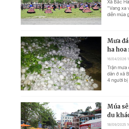
Xã Bắc Hà,
"Vang xa 
diễn múa g
Mưa đá 
ha hoa
16/04/2026 
Trận mưa đ
dân ở xã B
4 người bị
Múa sê
du khá
18/09/2025 1