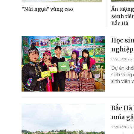
"Nài ngựa" vùng cao
Ấn tượn
sênh tiề
Bắc Hà
Học sin
nghiệp
07/05/2026 
Dự án khở
sinh vùng 
sinh viên v
Bắc Hà
múa gậ
26/04/2026 