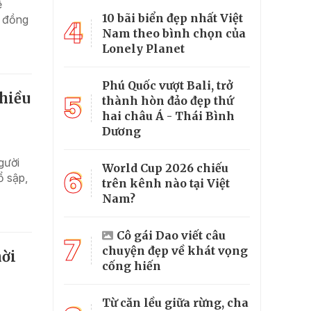
ề
10 bãi biển đẹp nhất Việt
n đồng
4
Nam theo bình chọn của
Lonely Planet
Phú Quốc vượt Bali, trở
nhiều
5
thành hòn đảo đẹp thứ
hai châu Á - Thái Bình
Dương
gười
World Cup 2026 chiếu
6
ổ sập,
trên kênh nào tại Việt
Nam?
Cô gái Dao viết câu
7
chuyện đẹp về khát vọng
mời
cống hiến
Từ căn lều giữa rừng, cha