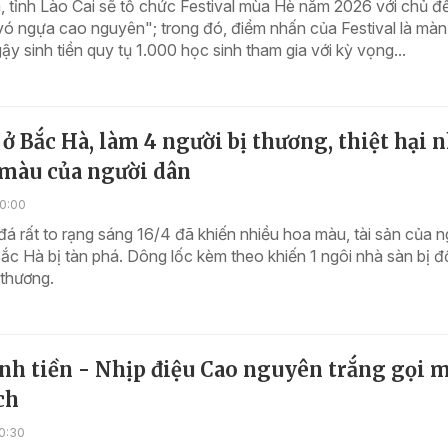
 tỉnh Lào Cai sẽ tổ chức Festival mùa Hè năm 2026 với chủ đ
vó ngựa cao nguyên"; trong đó, điểm nhấn của Festival là mà
ậy sinh tiền quy tụ 1.000 học sinh tham gia với kỳ vọng...
ở Bắc Hà, làm 4 người bị thương, thiệt hại 
 màu của người dân
10:00
á rất to rạng sáng 16/4 đã khiến nhiều hoa màu, tài sản của n
ắc Hà bị tàn phá. Dông lốc kèm theo khiến 1 ngôi nhà sàn bị đ
 thương.
nh tiền - Nhịp điệu Cao nguyên trắng gọi 
ch
0:30