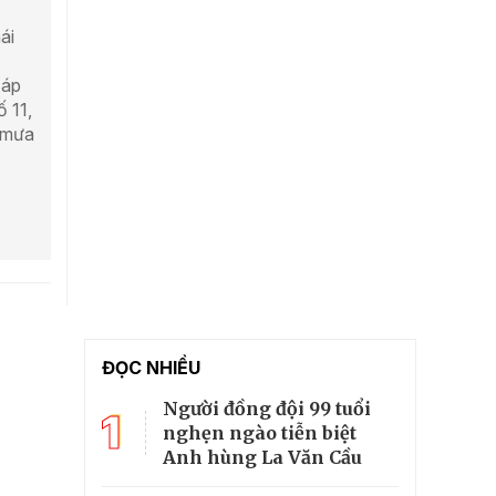
ái
 áp
ố 11,
y mưa
ĐỌC NHIỀU
Người đồng đội 99 tuổi
1
nghẹn ngào tiễn biệt
Anh hùng La Văn Cầu