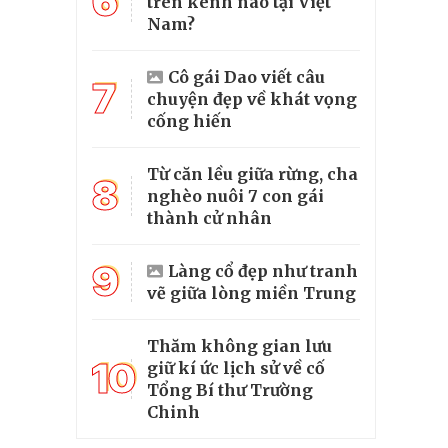
6
trên kênh nào tại Việt
Nam?
Cô gái Dao viết câu
7
chuyện đẹp về khát vọng
cống hiến
Từ căn lều giữa rừng, cha
8
nghèo nuôi 7 con gái
thành cử nhân
9
Làng cổ đẹp như tranh
vẽ giữa lòng miền Trung
Thăm không gian lưu
10
giữ kí ức lịch sử về cố
Tổng Bí thư Trường
Chinh