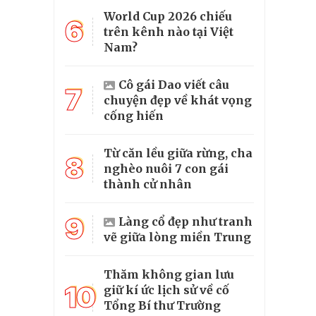
World Cup 2026 chiếu
6
trên kênh nào tại Việt
Nam?
Cô gái Dao viết câu
7
chuyện đẹp về khát vọng
cống hiến
Từ căn lều giữa rừng, cha
8
nghèo nuôi 7 con gái
thành cử nhân
9
Làng cổ đẹp như tranh
vẽ giữa lòng miền Trung
Thăm không gian lưu
10
giữ kí ức lịch sử về cố
Tổng Bí thư Trường