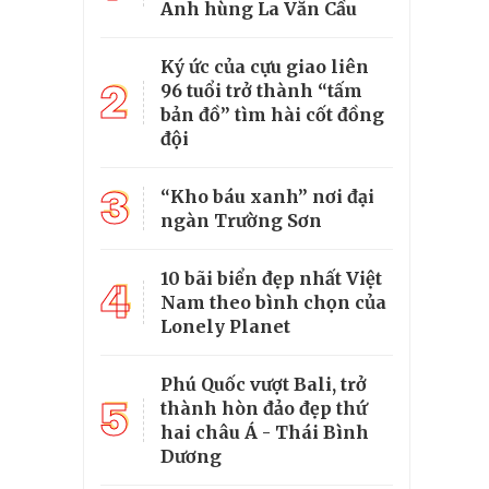
Anh hùng La Văn Cầu
Ký ức của cựu giao liên
2
96 tuổi trở thành “tấm
bản đồ” tìm hài cốt đồng
đội
3
“Kho báu xanh” nơi đại
ngàn Trường Sơn
10 bãi biển đẹp nhất Việt
4
Nam theo bình chọn của
Lonely Planet
Phú Quốc vượt Bali, trở
5
thành hòn đảo đẹp thứ
hai châu Á - Thái Bình
Dương