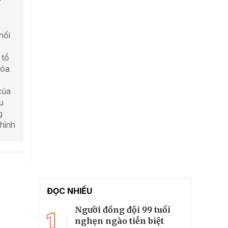
hối
 tổ
hóa
của
u
g
 hình
ĐỌC NHIỀU
Người đồng đội 99 tuổi
1
nghẹn ngào tiễn biệt