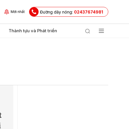
Đường dây nóng:
02437674981
Mới nhất
Thành tựu và Phát triển
t
ị