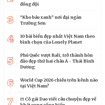
đồng đội
3
“Kho báu xanh” nơi đại ngàn
Trường Sơn
4
10 bãi biển đẹp nhất Việt Nam theo
bình chọn của Lonely Planet
Phú Quốc vượt Bali, trở thành hòn
5
đảo đẹp thứ hai châu Á - Thái Bình
Dương
6
World Cup 2026 chiếu trên kênh nào
tại Việt Nam?
7
Cô gái Dao viết câu chuyện đẹp về
khát vọng cống hiến