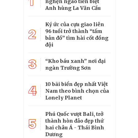
1
nghẹn ngào tiễn biệt
Anh hùng La Văn Cầu
Ký ức của cựu giao liên
2
96 tuổi trở thành “tấm
bản đồ” tìm hài cốt đồng
đội
3
“Kho báu xanh” nơi đại
ngàn Trường Sơn
10 bãi biển đẹp nhất Việt
4
Nam theo bình chọn của
Lonely Planet
Phú Quốc vượt Bali, trở
5
thành hòn đảo đẹp thứ
hai châu Á - Thái Bình
Dương