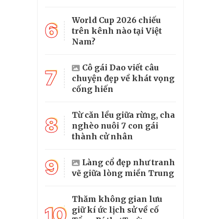
World Cup 2026 chiếu
6
trên kênh nào tại Việt
Nam?
Cô gái Dao viết câu
7
chuyện đẹp về khát vọng
cống hiến
Từ căn lều giữa rừng, cha
8
nghèo nuôi 7 con gái
thành cử nhân
9
Làng cổ đẹp như tranh
vẽ giữa lòng miền Trung
Thăm không gian lưu
10
giữ kí ức lịch sử về cố