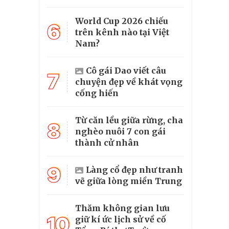
World Cup 2026 chiếu
6
trên kênh nào tại Việt
Nam?
Cô gái Dao viết câu
7
chuyện đẹp về khát vọng
cống hiến
Từ căn lều giữa rừng, cha
8
nghèo nuôi 7 con gái
thành cử nhân
9
Làng cổ đẹp như tranh
vẽ giữa lòng miền Trung
Thăm không gian lưu
10
giữ kí ức lịch sử về cố