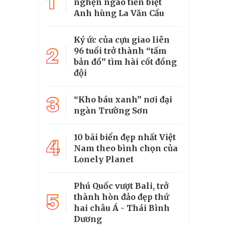
1
nghẹn ngào tiễn biệt
Anh hùng La Văn Cầu
Ký ức của cựu giao liên
2
96 tuổi trở thành “tấm
bản đồ” tìm hài cốt đồng
đội
3
“Kho báu xanh” nơi đại
ngàn Trường Sơn
10 bãi biển đẹp nhất Việt
4
Nam theo bình chọn của
Lonely Planet
Phú Quốc vượt Bali, trở
5
thành hòn đảo đẹp thứ
hai châu Á - Thái Bình
Dương