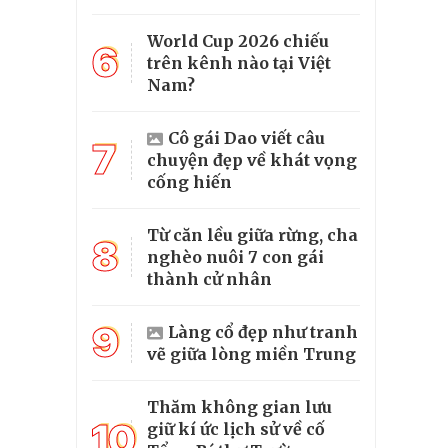
World Cup 2026 chiếu
6
trên kênh nào tại Việt
Nam?
Cô gái Dao viết câu
7
chuyện đẹp về khát vọng
cống hiến
Từ căn lều giữa rừng, cha
8
nghèo nuôi 7 con gái
thành cử nhân
9
Làng cổ đẹp như tranh
vẽ giữa lòng miền Trung
Thăm không gian lưu
10
giữ kí ức lịch sử về cố