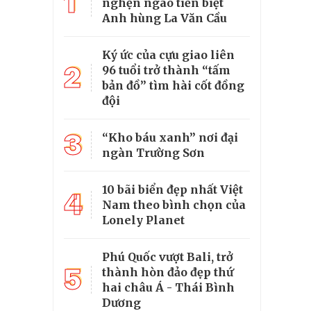
1
nghẹn ngào tiễn biệt
Anh hùng La Văn Cầu
Ký ức của cựu giao liên
2
96 tuổi trở thành “tấm
bản đồ” tìm hài cốt đồng
đội
3
“Kho báu xanh” nơi đại
ngàn Trường Sơn
10 bãi biển đẹp nhất Việt
4
Nam theo bình chọn của
Lonely Planet
Phú Quốc vượt Bali, trở
5
thành hòn đảo đẹp thứ
hai châu Á - Thái Bình
Dương