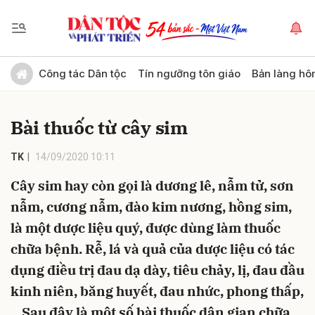
Gửi bình luận
Công tác Dân tộc
Tín ngưỡng tôn giáo
Bản làng hô
Bài thuốc từ cây sim
TK
14/09/2020 10:11
Cây sim hay còn gọi là dương lê, nẫm tử, sơn
nẫm, cương nẫm, đào kim nương, hồng sim,
Hủy
Gửi
là một dược liệu quý, được dùng làm thuốc
chữa bệnh. Rễ, lá và quả của dược liệu có tác
dụng điều trị đau dạ dày, tiêu chảy, lị, đau đầu
kinh niên, băng huyết, đau nhức, phong thấp,
…Sau đây là một số bài thuốc dân gian chữa