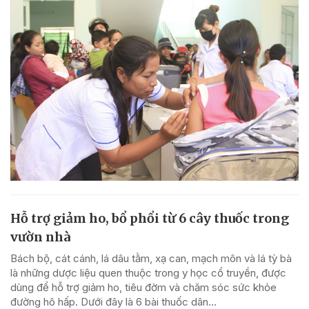
Hỗ trợ giảm ho, bổ phổi từ 6 cây thuốc trong
vườn nhà
Bách bộ, cát cánh, lá dâu tằm, xạ can, mạch môn và lá tỳ bà
là những dược liệu quen thuộc trong y học cổ truyền, được
dùng để hỗ trợ giảm ho, tiêu đờm và chăm sóc sức khỏe
đường hô hấp. Dưới đây là 6 bài thuốc dân...