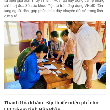
Xã biên giới Sơn Thủy (Thanh Hóa) đã huy động cả hệ thống
chính trị đưa Sổ sức khỏe điện tử trên ứng dụng VNeID đến
từng người dân, góp phần thúc đẩy chuyển đổi số trong lĩnh
vực y tế.
Thanh Hóa khám, cấp thuốc miễn phí cho
120 trẻ em tỉnh Hủa Phăn