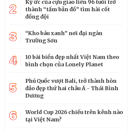
Ký ức của cựu giao liên 96 tuổi trở
2
thành “tấm bản đồ” tìm hài cốt
đồng đội
3
“Kho báu xanh” nơi đại ngàn
Trường Sơn
4
10 bãi biển đẹp nhất Việt Nam theo
bình chọn của Lonely Planet
Phú Quốc vượt Bali, trở thành hòn
5
đảo đẹp thứ hai châu Á - Thái Bình
Dương
6
World Cup 2026 chiếu trên kênh nào
tại Việt Nam?