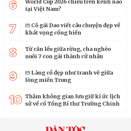
6
World Cup 2026 chiếu trên kênh nào
tại Việt Nam?
7
Cô gái Dao viết câu chuyện đẹp về
khát vọng cống hiến
8
Từ căn lều giữa rừng, cha nghèo
nuôi 7 con gái thành cử nhân
9
Làng cổ đẹp như tranh vẽ giữa
lòng miền Trung
10
Thăm không gian lưu giữ kí ức lịch
sử về cố Tổng Bí thư Trường Chinh