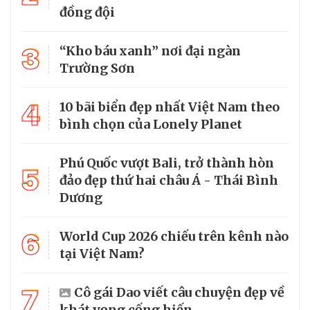
đồng đội
3
“Kho báu xanh” nơi đại ngàn
Trường Sơn
4
10 bãi biển đẹp nhất Việt Nam theo
bình chọn của Lonely Planet
Phú Quốc vượt Bali, trở thành hòn
5
đảo đẹp thứ hai châu Á - Thái Bình
Dương
6
World Cup 2026 chiếu trên kênh nào
tại Việt Nam?
7
Cô gái Dao viết câu chuyện đẹp về
khát vọng cống hiến