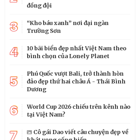
đồng đội
3
“Kho báu xanh” nơi đại ngàn
Trường Sơn
4
10 bãi biển đẹp nhất Việt Nam theo
bình chọn của Lonely Planet
Phú Quốc vượt Bali, trở thành hòn
5
đảo đẹp thứ hai châu Á - Thái Bình
Dương
6
World Cup 2026 chiếu trên kênh nào
tại Việt Nam?
7
Cô gái Dao viết câu chuyện đẹp về
khát vọng cống hiến