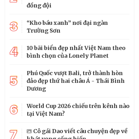
đồng đội
3
“Kho báu xanh” nơi đại ngàn
Trường Sơn
4
10 bãi biển đẹp nhất Việt Nam theo
bình chọn của Lonely Planet
Phú Quốc vượt Bali, trở thành hòn
5
đảo đẹp thứ hai châu Á - Thái Bình
Dương
6
World Cup 2026 chiếu trên kênh nào
tại Việt Nam?
7
Cô gái Dao viết câu chuyện đẹp về
khát vọng cống hiến