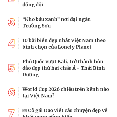
đồng đội
3
“Kho báu xanh” nơi đại ngàn
Trường Sơn
4
10 bãi biển đẹp nhất Việt Nam theo
bình chọn của Lonely Planet
Phú Quốc vượt Bali, trở thành hòn
5
đảo đẹp thứ hai châu Á - Thái Bình
Dương
6
World Cup 2026 chiếu trên kênh nào
tại Việt Nam?
7
Cô gái Dao viết câu chuyện đẹp về
khát vọng cống hiến