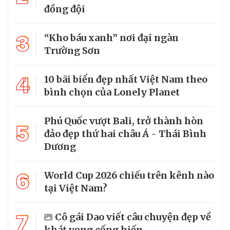
đồng đội
3
“Kho báu xanh” nơi đại ngàn
Trường Sơn
4
10 bãi biển đẹp nhất Việt Nam theo
bình chọn của Lonely Planet
Phú Quốc vượt Bali, trở thành hòn
5
đảo đẹp thứ hai châu Á - Thái Bình
Dương
6
World Cup 2026 chiếu trên kênh nào
tại Việt Nam?
7
Cô gái Dao viết câu chuyện đẹp về
khát vọng cống hiến