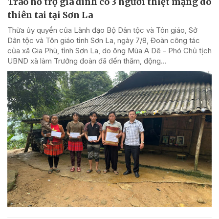
Trao hỗ trợ gia đình có 3 người thiệt mạng do
thiên tai tại Sơn La
Thừa ủy quyền của Lãnh đạo Bộ Dân tộc và Tôn giáo, Sở
Dân tộc và Tôn giáo tỉnh Sơn La, ngày 7/8, Đoàn công tác
của xã Gia Phù, tỉnh Sơn La, do ông Mùa A Dê - Phó Chủ tịch
UBND xã làm Trưởng đoàn đã đến thăm, động...