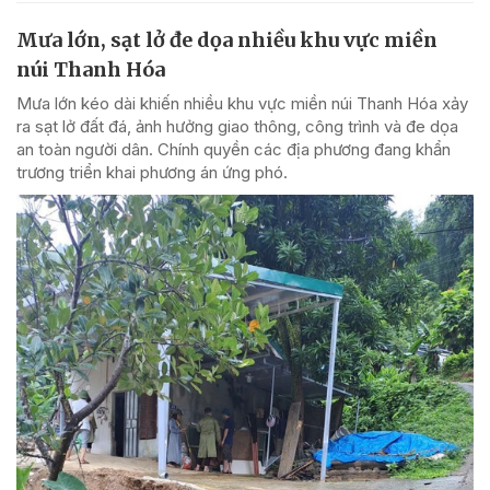
Mưa lớn, sạt lở đe dọa nhiều khu vực miền
núi Thanh Hóa
Mưa lớn kéo dài khiến nhiều khu vực miền núi Thanh Hóa xảy
ra sạt lở đất đá, ảnh hưởng giao thông, công trình và đe dọa
an toàn người dân. Chính quyền các địa phương đang khẩn
trương triển khai phương án ứng phó.