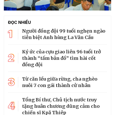
ĐỌC NHIỀU
1
Người đồng đội 99 tuổi nghẹn ngào
tiễn biệt Anh hùng La Văn Cầu
Ký ức của cựu giao liên 96 tuổi trở
2
thành “tấm bản đồ” tìm hài cốt
đồng đội
3
Từ căn lều giữa rừng, cha nghèo
nuôi 7 con gái thành cử nhân
Tổng Bí thư, Chủ tịch nước truy
4
tặng huân chương dũng cảm cho
chiến sĩ Kpă Thiêp