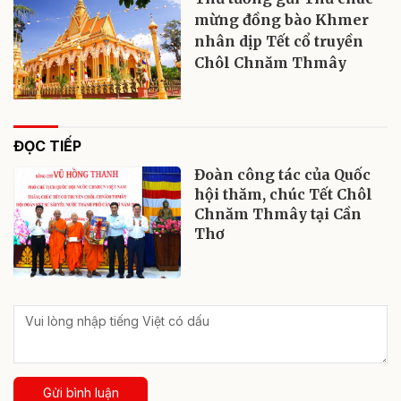
mừng đồng bào Khmer
nhân dịp Tết cổ truyền
Chôl Chnăm Thmây
ĐỌC TIẾP
Đoàn công tác của Quốc
hội thăm, chúc Tết Chôl
Chnăm Thmây tại Cần
Thơ
Gửi bình luận