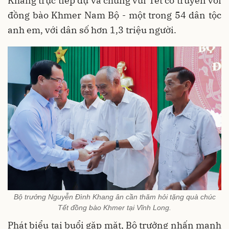
Khang trực tiếp dự và chung vui Tết cổ truyền với
đồng bào Khmer Nam Bộ - một trong 54 dân tộc
anh em, với dân số hơn 1,3 triệu người.
Bộ trưởng Nguyễn Đình Khang ân cần thăm hỏi tặng quà chúc
Tết đồng bào Khmer tại Vĩnh Long.
Phát biểu tại buổi gặp mặt, Bộ trưởng nhấn mạnh