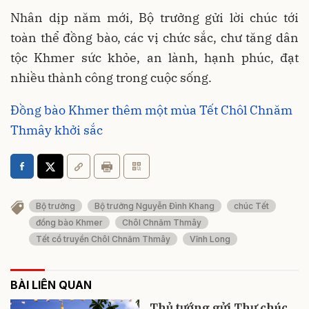
Nhân dịp năm mới, Bộ trưởng gửi lời chúc tới
toàn thể đồng bào, các vị chức sắc, chư tăng dân
tộc Khmer sức khỏe, an lành, hạnh phúc, đạt
nhiều thành công trong cuộc sống.
Đồng bào Khmer thêm một mùa Tết Chôl Chnăm
Thmây khởi sắc
Bộ trưởng
Bộ trưởng Nguyễn Đình Khang
chúc Tết
đồng bào Khmer
Chôl Chnăm Thmây
Tết cổ truyền Chôl Chnăm Thmây
Vĩnh Long
BÀI LIÊN QUAN
Thủ tướng gửi Thư chúc