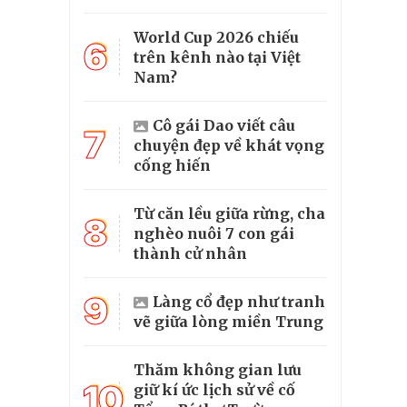
World Cup 2026 chiếu
6
trên kênh nào tại Việt
Nam?
Cô gái Dao viết câu
7
chuyện đẹp về khát vọng
cống hiến
Từ căn lều giữa rừng, cha
8
nghèo nuôi 7 con gái
thành cử nhân
9
Làng cổ đẹp như tranh
vẽ giữa lòng miền Trung
Thăm không gian lưu
10
giữ kí ức lịch sử về cố