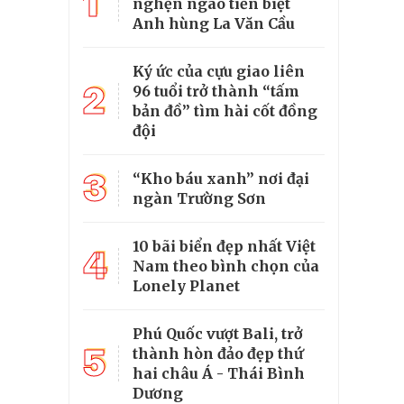
1
nghẹn ngào tiễn biệt
Anh hùng La Văn Cầu
Ký ức của cựu giao liên
2
96 tuổi trở thành “tấm
bản đồ” tìm hài cốt đồng
đội
3
“Kho báu xanh” nơi đại
ngàn Trường Sơn
10 bãi biển đẹp nhất Việt
4
Nam theo bình chọn của
Lonely Planet
Phú Quốc vượt Bali, trở
5
thành hòn đảo đẹp thứ
hai châu Á - Thái Bình
Dương