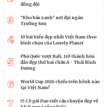
đồng đội
3
“Kho báu xanh” nơi đại ngàn
Trường Sơn
4
10 bãi biển đẹp nhất Việt Nam theo
bình chọn của Lonely Planet
Phú Quốc vượt Bali, trở thành hòn
5
đảo đẹp thứ hai châu Á - Thái Bình
Dương
6
World Cup 2026 chiếu trên kênh nào
tại Việt Nam?
7
Cô gái Dao viết câu chuyện đẹp về
khát vọng cống hiến