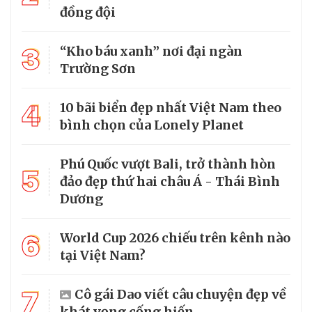
đồng đội
3
“Kho báu xanh” nơi đại ngàn
Trường Sơn
4
10 bãi biển đẹp nhất Việt Nam theo
bình chọn của Lonely Planet
Phú Quốc vượt Bali, trở thành hòn
5
đảo đẹp thứ hai châu Á - Thái Bình
Dương
6
World Cup 2026 chiếu trên kênh nào
tại Việt Nam?
7
Cô gái Dao viết câu chuyện đẹp về
khát vọng cống hiến