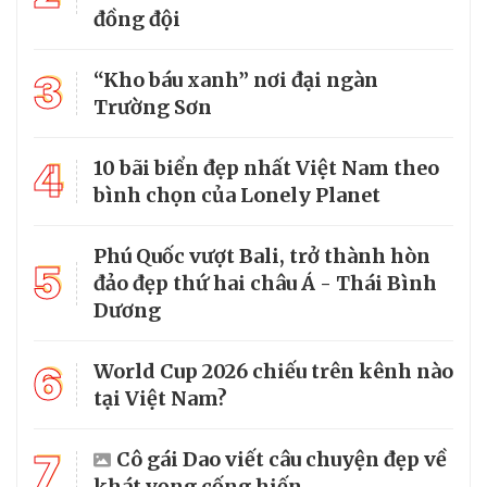
đồng đội
3
“Kho báu xanh” nơi đại ngàn
Trường Sơn
4
10 bãi biển đẹp nhất Việt Nam theo
bình chọn của Lonely Planet
Phú Quốc vượt Bali, trở thành hòn
5
đảo đẹp thứ hai châu Á - Thái Bình
Dương
6
World Cup 2026 chiếu trên kênh nào
tại Việt Nam?
7
Cô gái Dao viết câu chuyện đẹp về
khát vọng cống hiến