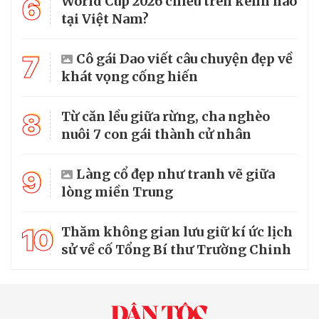
6
World Cup 2026 chiếu trên kênh nào
tại Việt Nam?
7
Cô gái Dao viết câu chuyện đẹp về
khát vọng cống hiến
8
Từ căn lều giữa rừng, cha nghèo
nuôi 7 con gái thành cử nhân
9
Làng cổ đẹp như tranh vẽ giữa
lòng miền Trung
10
Thăm không gian lưu giữ kí ức lịch
sử về cố Tổng Bí thư Trường Chinh