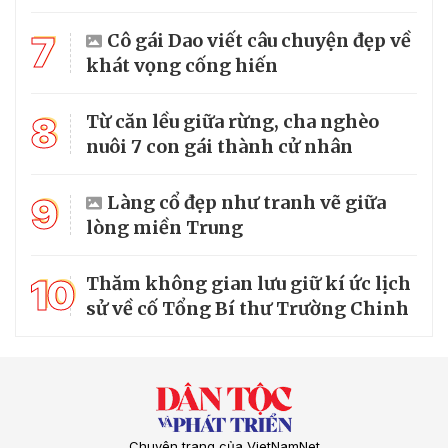
7
Cô gái Dao viết câu chuyện đẹp về
khát vọng cống hiến
8
Từ căn lều giữa rừng, cha nghèo
nuôi 7 con gái thành cử nhân
9
Làng cổ đẹp như tranh vẽ giữa
lòng miền Trung
10
Thăm không gian lưu giữ kí ức lịch
sử về cố Tổng Bí thư Trường Chinh
Chuyên trang của VietNamNet