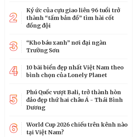
Ký ức của cựu giao liên 96 tuổi trở
2
thành “tấm bản đồ” tìm hài cốt
đồng đội
3
“Kho báu xanh” nơi đại ngàn
Trường Sơn
4
10 bãi biển đẹp nhất Việt Nam theo
bình chọn của Lonely Planet
Phú Quốc vượt Bali, trở thành hòn
5
đảo đẹp thứ hai châu Á - Thái Bình
Dương
6
World Cup 2026 chiếu trên kênh nào
tại Việt Nam?