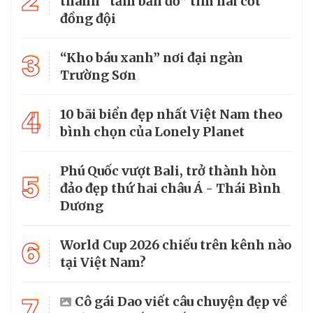
2
thành “tấm bản đồ” tìm hài cốt
đồng đội
3
“Kho báu xanh” nơi đại ngàn
Trường Sơn
4
10 bãi biển đẹp nhất Việt Nam theo
bình chọn của Lonely Planet
Phú Quốc vượt Bali, trở thành hòn
5
đảo đẹp thứ hai châu Á - Thái Bình
Dương
6
World Cup 2026 chiếu trên kênh nào
tại Việt Nam?
7
Cô gái Dao viết câu chuyện đẹp về