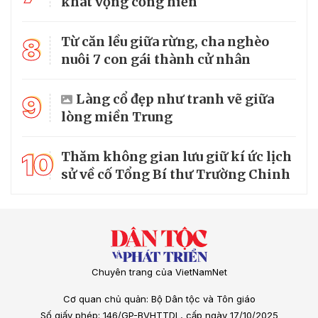
khát vọng cống hiến
8
Từ căn lều giữa rừng, cha nghèo
nuôi 7 con gái thành cử nhân
9
Làng cổ đẹp như tranh vẽ giữa
lòng miền Trung
10
Thăm không gian lưu giữ kí ức lịch
sử về cố Tổng Bí thư Trường Chinh
Chuyên trang của VietNamNet
Cơ quan chủ quản: Bộ Dân tộc và Tôn giáo
Số giấy phép: 146/GP-BVHTTDL, cấp ngày 17/10/2025