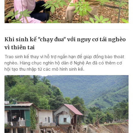
Khi sinh kế "chạy đua" với nguy cơ tái nghèo
vì thiên tai
Trao sinh kế thay vì hỗ trợ ngắn hạn để giúp đồng bào thoát
nghèo. Hàng chục nghìn hộ dân ở Nghệ An đã có thêm cơ
hội tạo thu nhập từ các mô hình sinh kế.