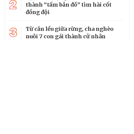
2
thành “tấm bản đồ” tìm hài cốt
đồng đội
3
Từ căn lều giữa rừng, cha nghèo
nuôi 7 con gái thành cử nhân
14 xã, phường ở Lạng Sơn chưa đạt
4
tiêu chuẩn, có thể tiếp tục được sắp
xếp
Tổng Bí thư, Chủ tịch nước truy
5
tặng huân chương dũng cảm cho
chiến sĩ Kpă Thiêp