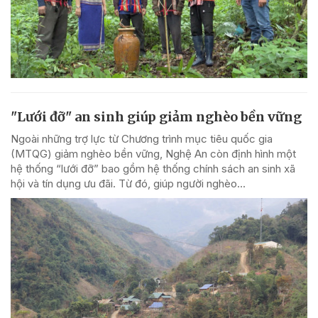
"Lưới đỡ" an sinh giúp giảm nghèo bền vững
Ngoài những trợ lực từ Chương trình mục tiêu quốc gia
(MTQG) giảm nghèo bền vững, Nghệ An còn định hình một
hệ thống “lưới đỡ” bao gồm hệ thống chính sách an sinh xã
hội và tín dụng ưu đãi. Từ đó, giúp người nghèo...