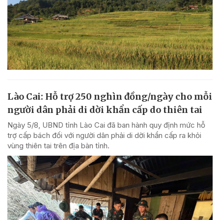
Lào Cai: Hỗ trợ 250 nghìn đồng/ngày cho mỗi
người dân phải di dời khẩn cấp do thiên tai
Ngày 5/8, UBND tỉnh Lào Cai đã ban hành quy định mức hỗ
trợ cấp bách đối với người dân phải di dời khẩn cấp ra khỏi
vùng thiên tai trên địa bàn tỉnh.