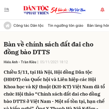
Gửi bình luận
Công tác Dân tộc
Tín ngưỡng tôn giáo
Bản làng hô
Bàn về chính sách đất đai cho
đồng bào DTTS
Hiếu Anh - Trần Kiều
05/11/2021 18:12
Chiều 5/11, tại Hà Nội, Hội đồng Dân tộc
Hủy
Gửi
(HĐDT) của Quốc hội và Liên hiệp các Hội
Khoa học và Kỹ thuật (KH-KT) Việt Nam đã tổ
chức Hội thảo “Chính sách đất đai cho đồng
bào DTTS ở Việt Nam - Một số tồn tại, hạn chế
và kiến nghị”. Ông Y Thanh Hà Niê Kđăm -