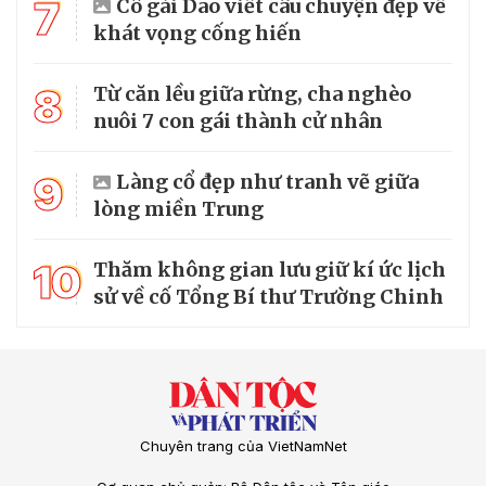
7
Cô gái Dao viết câu chuyện đẹp về
khát vọng cống hiến
8
Từ căn lều giữa rừng, cha nghèo
nuôi 7 con gái thành cử nhân
9
Làng cổ đẹp như tranh vẽ giữa
lòng miền Trung
10
Thăm không gian lưu giữ kí ức lịch
sử về cố Tổng Bí thư Trường Chinh
Chuyên trang của VietNamNet